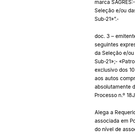
marca SAGRES:- «
Seleção e/ou das
Sub-21»”.-
doc. 3 – emitent
seguintes expres
da Seleção e/ou
Sub-21»;- «Patro
exclusivo dos 1
aos autos compro
absolutamente di
Processo n.º 18
Alega a Requeri
associada em Por
do nível de ass