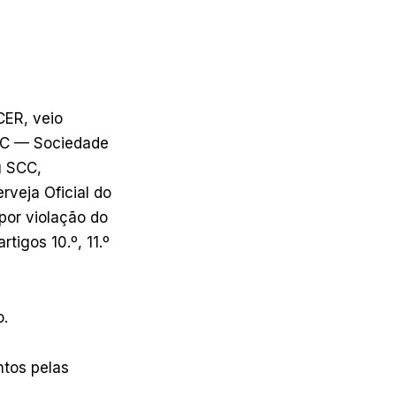
CER, veio
SCC — Sociedade
u SCC,
rveja Oficial do
 por violação do
tigos 10.º, 11.º
o.
ntos pelas