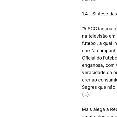
1.4. Síntese da
“A SCC lançou r
na televisão em 
futebol, a qual i
que “a campanha
Oficial do Futeb
enganosa, com v
veracidade da pu
crer ao consumid
Sagres que não l
(…).”
Mais alega a Req
âmbito desta mo