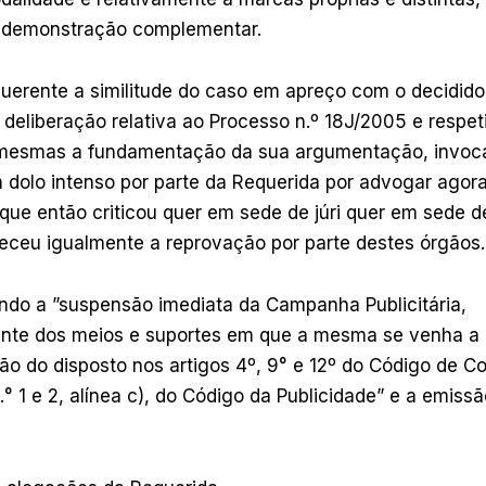
e demonstração complementar.
uerente a similitude do caso em apreço com o decidido 
 deliberação relativa ao Processo n.º 18J/2005 e respet
 mesmas a fundamentação da sua argumentação, invoc
m dolo intenso por parte da Requerida por advogar agor
ue então criticou quer em sede de júri quer em sede 
eceu igualmente a reprovação por parte destes órgãos.
ndo a ”suspensão imediata da Campanha Publicitária,
te dos meios e suportes em que a mesma se venha a a
ão do disposto nos artigos 4º, 9° e 12º do Código de C
n.° 1 e 2, alínea c), do Código da Publicidade” e a emis