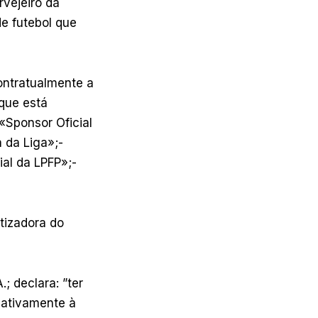
rvejeiro da
de futebol que
contratualmente a
que está
 «Sponsor Oficial
 da Liga»;-
ial da LPFP»;-
tizadora do
; declara: ”ter
lativamente à