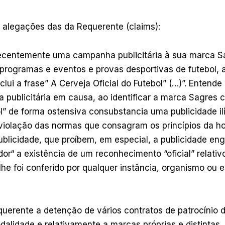
s alegações das da Requerente (claims):
ecentemente uma campanha publicitária à sua marca Sa
programas e eventos e provas desportivas de futebol, 
nclui a frase” A Cerveja Oficial do Futebol” (…)”. Entend
 publicitária em causa, ao identificar a marca Sagres 
ol” de forma ostensiva consubstancia uma publicidade ilíc
iolação das normas que consagram os princípios da ho
blicidade, que proíbem, em especial, a publicidade en
or“ a existência de um reconhecimento “oficial” relati
he foi conferido por qualquer instância, organismo ou en
uerente a detenção de vários contratos de patrocínio 
dalidade e relativamente a marcas próprias e distintas