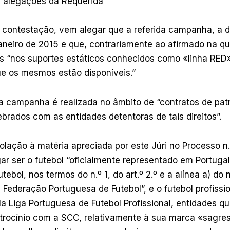
s alegações da Requerida
 contestação, vem alegar que a referida campanha, a d
janeiro de 2015 e que, contrariamente ao afirmado na qu
s “nos suportes estáticos conhecidos como «linha RED»
ue os mesmos estão disponíveis.”
a campanha é realizada no âmbito de “contratos de patr
brados com as entidades detentoras de tais direitos”.
lação à matéria apreciada por este Júri no Processo n
ar ser o futebol “oficialmente representado em Portuga
ebol, nos termos do n.º 1, do art.º 2.º e a alínea a) do n.
 Federação Portuguesa de Futebol”, e o futebol profissi
a Liga Portuguesa de Futebol Profissional, entidades q
atrocínio com a SCC, relativamente à sua marca «sagre