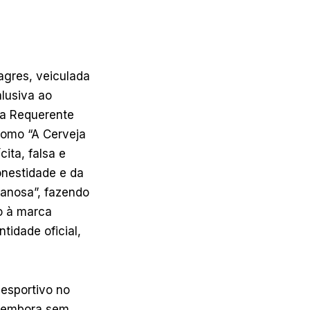
gres, veiculada
alusiva ao
e a Requerente
como “A Cerveja
ita, falsa e
nestidade e da
ganosa”, fazendo
vo à marca
tidade oficial,
desportivo no
, embora sem