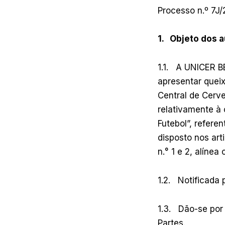
Processo n.º 7J
1. Objeto dos 
1.1. A UNICER B
apresentar queix
Central de Cerve
relativamente à 
Futebol”, refere
disposto nos arti
n.° 1 e 2, alínea
1.2. Notificada 
1.3. Dão-se por
Partes.