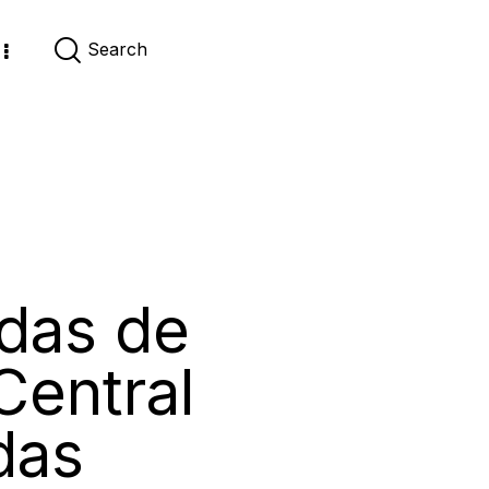
idas de
Central
das