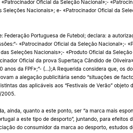
Patrocinador Oficial da Seleção Nacional»;- «Patrocina
 Seleções Nacionais»; e- «Patrocinador Oficial da Sel
e: Federação Portuguesa de Futebol; declara: a autoriza
sões:“- «Patrocinador Oficial da Seleção Nacional»;- «P
 das Seleções Nacionais»;- «Produto Oficial da Seleção
cinador Oficial da prova Supertaça Cândido de Oliveira
00 anos da FPF»;”- (…);A Requerida considera que, os d
vam a alegação publicitária sendo “situações de facto 
stintas das aplicáveis aos “Festivais de Verão” objeto d
J/2005.
da, ainda, quanto a este ponto, ser “a marca mais esp
tugal a este tipo de desporto”, juntando, para efeito
ociação do consumidor da marca ao desporto, estudos de