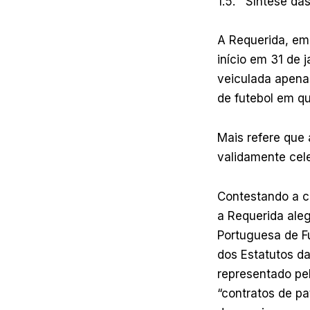
1.5. Síntese da
A Requerida, em
início em 31 de 
veiculada apena
de futebol em q
Mais refere que 
validamente cele
Contestando a co
a Requerida aleg
Portuguesa de Fut
dos Estatutos da
representado pel
“contratos de p