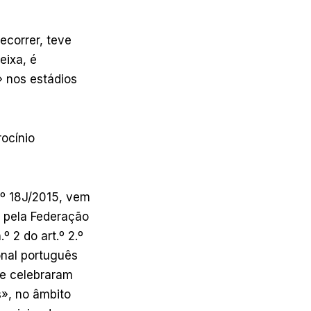
ecorrer, teve
eixa, é
 nos estádios
ocínio
.º 18J/2015, vem
l pela Federação
º 2 do art.º 2.º
onal português
ue celebraram
s», no âmbito