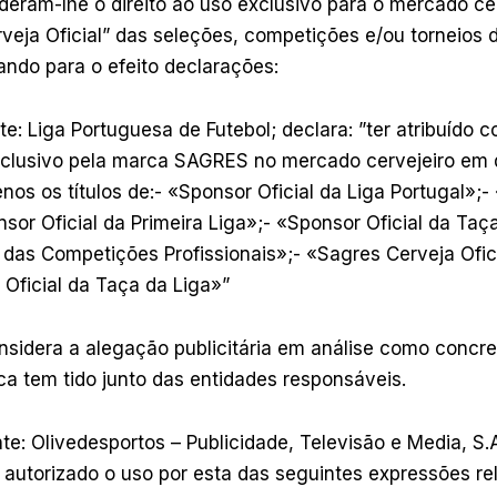
eram-lhe o direito ao uso exclusivo para o mercado ce
veja Oficial” das seleções, competições e/ou torneios 
ando para o efeito declarações:
nte: Liga Portuguesa de Futebol; declara: ”ter atribuído 
xclusivo pela marca SAGRES no mercado cervejeiro em 
enos os títulos de:- «Sponsor Oficial da Liga Portugal»;-
sor Oficial da Primeira Liga»;- «Sponsor Oficial da Taça
 das Competições Profissionais»;- «Sagres Cerveja Ofic
Oficial da Taça da Liga»”
nsidera a alegação publicitária em análise como concre
a tem tido junto das entidades responsáveis.
te: Olivedesportos – Publicidade, Televisão e Media, S.A.
 autorizado o uso por esta das seguintes expressões re