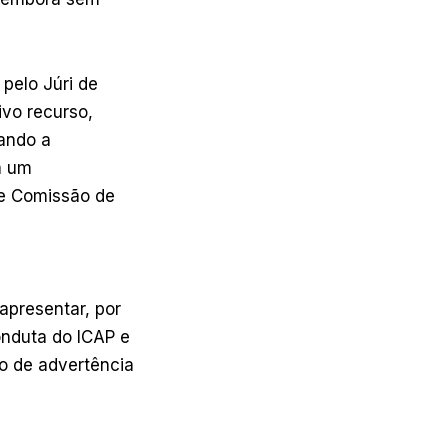
pelo Júri de
ivo recurso,
ando a
a um
de Comissão de
presentar, por
onduta do ICAP e
são de advertência