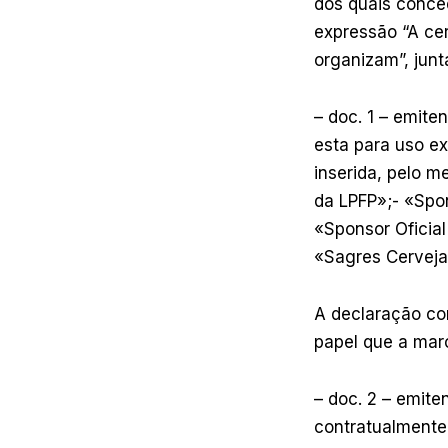
dos quais conced
expressão “A cer
organizam”, junt
– doc. 1 – emite
esta para uso e
inserida, pelo m
da LPFP»;- «Spon
«Sponsor Oficial
«Sagres Cerveja 
A declaração co
papel que a marc
– doc. 2 – emiten
contratualmente