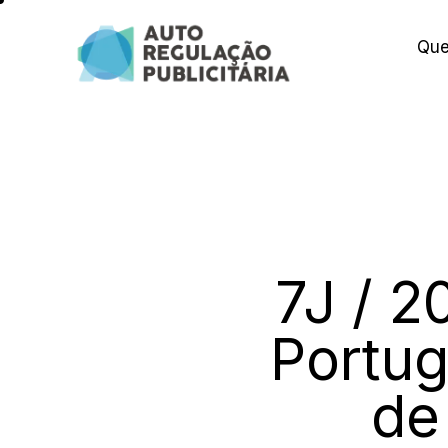
Qu
7J / 2
Portug
de