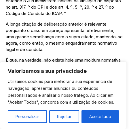
entende o Júri inexistirem indícios da violação do disposto
no art. 317. º do CPI e dos art. 4. º, 5. º, 20. º e 27. º do
Código de Conduta do ICAP. “
A longa citação de deliberação anterior é relevante
porquanto o caso em apreço apresenta, efetivamente,
uma grande semelhança com o supra citado, mantendo-se
agora, como então, o mesmo enquadramento normativo
legal e de conduta.
É que, na verdade, não existe hoje uma moldura normativa
ético-legal em matéria de comunicação comercial que
Valorizamos a sua privacidade
proteja os Patrocinadores – e, ou, determinadas e
concretas restrições à publicidade de bens ou eventos
Utilizamos cookies para melhorar a sua experiência de
patrocinados – para além do que resulta dos limites
navegação, apresentar anúncios ou conteúdos
impostos no Código de Conduta do ICAP e, dos
personalizados e analisar o nosso tráfego. Ao clicar em
decorrentes dos princípios da licitude, da veracidade e da
"Aceitar Todos", concorda com a utilização de cookies.
livre e leal concorrência, sejam estes consignados naquele
ou na lei.
Personalizar
Rejeitar
Aceite tudo
E no âmbito da ética publicitária, cumpre ao Júri questionar
até que ponto poderá estender-se a protecção dos