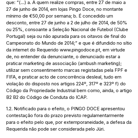
que: “(…) a. A quem realize compras, entre 27 de maio a
27 de junho de 2014, em lojas Pingo Doce, no montante
mínimo de €50,00 por semana; b. É concedido um
desconto, entre 27 de junho a 2 de julho de 2014, de 50%
ou 25%, consoante a Seleção Nacional de Futebol (Clube
Portugal) seja ou não apurada para os oitavos de final do
Campeonato do Mundo de 2014;” e que é difundido no sítio
da internet do Requerido www.pingodoce.pt, em virtude
de, no entender da denunciante, o denunciado estar a
praticar marketing de associação (ambush marketing);
utilizar sem consentimento marcas registadas pela FPF e
FIFA, e praticar acto de concorrência desleal, tudo em
violação do disposto nos artigos 224º, 317º e 323º f) do
Código da Propriedade Industrial bem como, ainda, o artigo
B2 B2 do Código de Conduta do ICAP.
1.2. Notificado para o efeito, o PINGO DOCE apresentou
contestação fora do prazo previsto regulamentarmente
para o efeito pelo que, por extemporaneidade, a defesa da
Requerida não pode ser considerada pelo Júri.