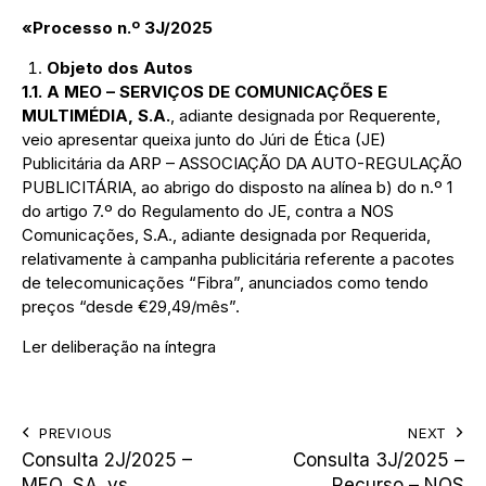
«Processo n.º
3
J/20
25
Objeto dos Autos
1.1. A MEO – SERVIÇOS DE COMUNICAÇÕES E
MULTIMÉDIA, S.A.
, adiante designada por Requerente,
veio apresentar queixa junto do Júri de Ética (JE)
Publicitária da ARP – ASSOCIAÇÃO DA AUTO-REGULAÇÃO
PUBLICITÁRIA, ao abrigo do disposto na alínea b) do n.º 1
do artigo 7.º do Regulamento do JE, contra a NOS
Comunicações, S.A., adiante designada por Requerida,
relativamente à campanha publicitária referente a pacotes
de telecomunicações “Fibra”, anunciados como tendo
preços “desde €29,49/mês”.
Ler deliberação na íntegra
PREVIOUS
NEXT
Consulta 2J/2025 –
Consulta 3J/2025 –
MEO, SA. vs.
Recurso – NOS