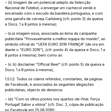
– (ii) imagem de um potencial adepto da Selecção
Nacional de Futebol, a envergar um cachecol verde e
encarnado com o escudo da bandeira portuguesa, e com
uma garrafa de cerveja Carlsberg (cfr. ponto 3) da queixa
e Docs. 1 a 8 juntos à mesma);
– (ii.a) imagem essa, associada ao lema da campanha
publicitária “Provavelmente a melhor equipa do mundo”, ao
símbolo oficial do “UEFA EURO 2016 FRANÇA” (de ora em
diante o “EURO 2016”), (cfr. ponto 4) da queixa e Docs. 1 a
8 juntos à mesma); bem como ao
– (ii. b) disclaimer “Official Beer“ (cfr. ponto 5) da queixa e
Docs. 1 a 8 juntos à mesma);
1.5.1.2. Todos os claims referidos, constantes, de páginas
de Facebook, e associados às seguintes alegações
publicitárias, objecto de denúncia:
– (iii) “Com os olhos postos nos quartos-de-final. Força
Portugal! Sabor a vitória” (cfr. Doc. 2, cópia de publicação
no Facebook em 25.06.2016);