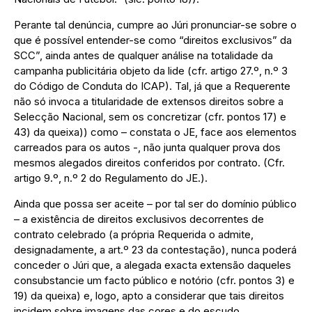
Perante tal denúncia, cumpre ao Júri pronunciar-se sobre o
que é possível entender-se como “direitos exclusivos” da
SCC”, ainda antes de qualquer análise na totalidade da
campanha publicitária objeto da lide (cfr. artigo 27.º, n.º 3
do Código de Conduta do ICAP). Tal, já que a Requerente
não só invoca a titularidade de extensos direitos sobre a
Selecção Nacional, sem os concretizar (cfr. pontos 17) e
43) da queixa)) como – constata o JE, face aos elementos
carreados para os autos -, não junta qualquer prova dos
mesmos alegados direitos conferidos por contrato. (Cfr.
artigo 9.º, n.º 2 do Regulamento do JE.).
Ainda que possa ser aceite – por tal ser do domínio público
– a existência de direitos exclusivos decorrentes de
contrato celebrado (a própria Requerida o admite,
designadamente, a art.º 23 da contestação), nunca poderá
conceder o Júri que, a alegada exacta extensão daqueles
consubstancie um facto público e notório (cfr. pontos 3) e
19) da queixa) e, logo, apto a considerar que tais direitos
incidem sobre imagens das cores e do escudo