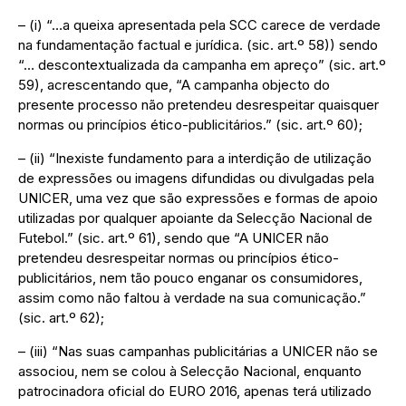
– (i) “…a queixa apresentada pela SCC carece de verdade
na fundamentação factual e jurídica. (sic. art.º 58)) sendo
“… descontextualizada da campanha em apreço” (sic. art.º
59), acrescentando que, “A campanha objecto do
presente processo não pretendeu desrespeitar quaisquer
normas ou princípios ético-publicitários.” (sic. art.º 60);
– (ii) “Inexiste fundamento para a interdição de utilização
de expressões ou imagens difundidas ou divulgadas pela
UNICER, uma vez que são expressões e formas de apoio
utilizadas por qualquer apoiante da Selecção Nacional de
Futebol.” (sic. art.º 61), sendo que “A UNICER não
pretendeu desrespeitar normas ou princípios ético-
publicitários, nem tão pouco enganar os consumidores,
assim como não faltou à verdade na sua comunicação.”
(sic. art.º 62);
– (iii) “Nas suas campanhas publicitárias a UNICER não se
associou, nem se colou à Selecção Nacional, enquanto
patrocinadora oficial do EURO 2016, apenas terá utilizado