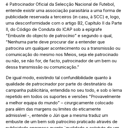
é Patrocinador Oficial da Selecção Nacional de Futebol,
entende existir uma associação parasitária a uma forma de
publicidade reservada a terceiros (in casu, à SCC) e, logo,
uma desconformidade com o artigo B2, Capítulo II da Parte
II, do Código de Conduta do ICAP sob a epígrafe
“Embuste do objecto de patrocínio” e segundo o qual,
“Nenhuma parte deve procurar dar a entender que
patrocina um qualquer acontecimento ou a transmissão ou
comunicação do mesmo nos Meios, seja ele patrocinado
ou não, se não for, de facto, patrocinador de um bem ou
dessa transmissão ou comunicação.”
De igual modo, existindo tal confundibilidade quanto à
qualidade de patrocinador por parte do destinatário da
campanha publicitária, entendida no seu todo, e sob o lema
repetido em todos os suportes e versões “Provavelmente
a melhor equipa do mundo” – cirurgicamente colocado
para além das margens ou limites do eticamente
admissível -, entende o Júri que a mesma traduz um
embuste de um bem sob patrocínio praticado através de
publicidade enganosa quanto `qualidade e estatuto de um