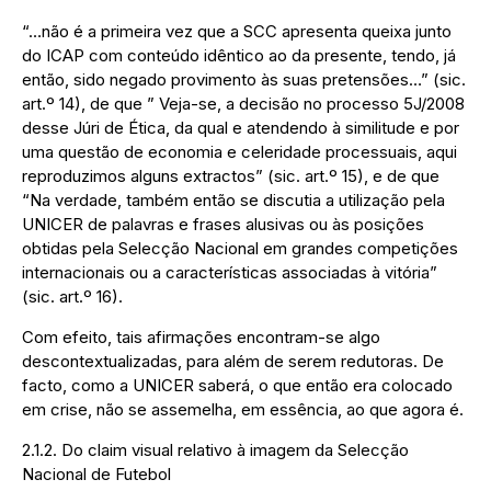
“…não é a primeira vez que a SCC apresenta queixa junto
do ICAP com conteúdo idêntico ao da presente, tendo, já
então, sido negado provimento às suas pretensões…” (sic.
art.º 14), de que ” Veja-se, a decisão no processo 5J/2008
desse Júri de Ética, da qual e atendendo à similitude e por
uma questão de economia e celeridade processuais, aqui
reproduzimos alguns extractos” (sic. art.º 15), e de que
“Na verdade, também então se discutia a utilização pela
UNICER de palavras e frases alusivas ou às posições
obtidas pela Selecção Nacional em grandes competições
internacionais ou a características associadas à vitória”
(sic. art.º 16).
Com efeito, tais afirmações encontram-se algo
descontextualizadas, para além de serem redutoras. De
facto, como a UNICER saberá, o que então era colocado
em crise, não se assemelha, em essência, ao que agora é.
2.1.2. Do claim visual relativo à imagem da Selecção
Nacional de Futebol