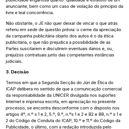
anunciante, bem como um caso de violação do princípio da
livre e leal concorrência.
Não obstante, o JE não quer deixar de vincar o que atrás
referiu em sede de questão prévia: o cerne da apreciação
da campanha publicitária objeto dos autos é o da ética
publicitária, o que não prejudica a possibilidade de as
Partes suscitarem e discutirem eventuais danos e, ou,
prejuízos contratuais junto das competentes instâncias
judiciais.
3. Decisão
Termos em que a Segunda Secção do Júri de Ética do
ICAP delibera no sentido de que a comunicação comercial
da responsabilidade da UNICER divulgada nos suportes
Internet e imprensa escrita, em apreciação no presente
processo, se encontra desconforme com o disposto nos
artigos 4º, n.º s 1 e 2, 5.º, 9.º, n.ºs 1 e 2 e B2 e B8, n.º s 1 e
2 do Código de Conduta do ICAP, 10.º e 11.º do Código da
Publicidade, o último, com a redação introduzida pelo