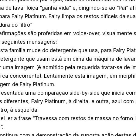
a de lavar loiça “ganha vida” e, dirigindo-se ao “Pai” a
ra Fairy Platinum. Fairy limpa os restos difíceis da sua
ura do filtro”
afirmações são proferidas em voice-over, visualmente 
 seguintes mensagens:
sta família mude do detergente que usa, para Fairy Pla
tergente que usam está em cima da máquina de lavar 
r uma imagem (é admitido pela requerida tratar-se de 
arca concorrente). Lentamente esta imagem, em morphi
em de Fairy Platinum.
resentada uma comparação side-by-side que inicia co
 diferentes, Fairy Platinum, à direita, e outra, azul co
tro, à esquerda.
vel ler a frase “Travessa com restos de massa no forno
”.
ntinua com a demonstração da suposta ação destas du