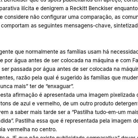
arativa ilícita e denigrem a Reckitt Benckiser enquanto
se considere não configurar uma comparação, as comu
 comportam as seguintes mensagens-chave, sintetizad
gente que normalmente as famílias usam há necessidad
te por água antes de ser colocada na máquina e com Fa
e ser passada por água antes de ser colocada na máqui
entes, razão pela qual é sugerido às famílias que mude
unca mais” ter de “enxaguar”.
 esta afirmação é apresentada uma imagem pixelizada
ons de azul e vermelho, de um outro produto detergen
vem a saber mais tarde ser a “Pastilha tudo-em-um mai
dida”. Pastilha essa que é representada pela imagem d
la vermelha no centro.
do o JE que não existe publicidade comparativa” dever-