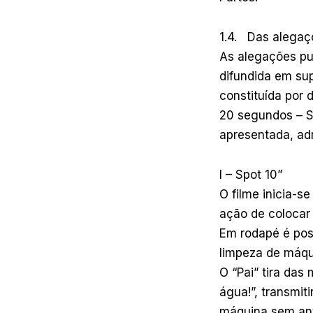
1.4. Das alegaçõ
As alegações pu
difundida em sup
constituída por 
20 segundos – S
apresentada, ad
I – Spot 10”
O filme inicia-se
ação de colocar 
Em rodapé é pos
limpeza de máqu
O “Pai” tira das
água!”, transmit
máquina sem ant