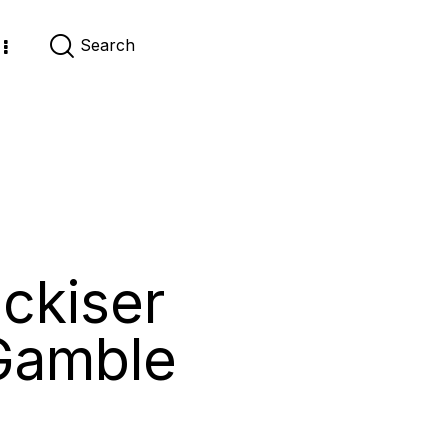
nckiser
 Gamble