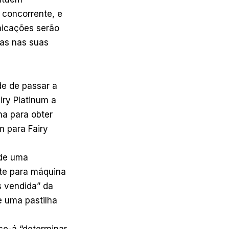
 concorrente, e
nicações serão
as nas suas
e de passar a
iry Platinum a
na para obter
m para Fairy
 de uma
te para máquina
s vendida” da
e uma pastilha
se-á “determinar