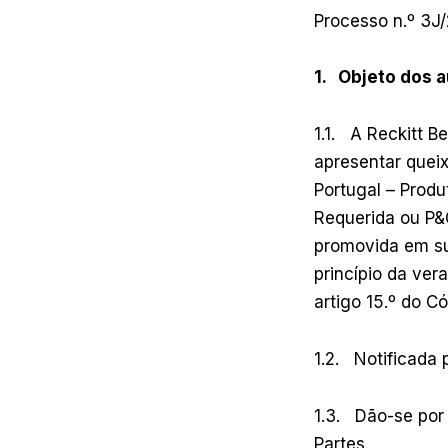
Processo n.º 3J
1. Objeto dos 
1.1. A Reckitt B
apresentar queix
Portugal – Prod
Requerida ou P&G
promovida em sup
princípio da ver
artigo 15.º do C
1.2. Notificada 
1.3. Dão-se por
Partes.