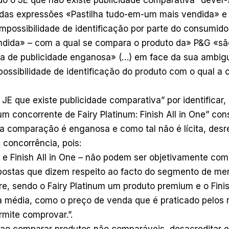
o das expressões «Pastilha tudo-em-um mais vendida» 
mpossibilidade de identificação por parte do consumid
dida» – com a qual se compara o produto da» P&G «sã
ca de publicidade enganosa» (…) em face da sua ambig
possibilidade de identificação do produto com o qual a
JE que existe publicidade comparativa” por identificar,
um concorrente de Fairy Platinum: Finish All in One” con
a comparação é enganosa e como tal não é lícita, desr
l concorrência, pois:
m e Finish All in One – não podem ser objetivamente co
postas que dizem respeito ao facto do segmento de m
e, sendo o Fairy Platinum um produto premium e o Finis
 média, como o preço de venda que é praticado pelos r
mite comprovar.”.
 ao comparar produtos não comparáveis, desacreditar e