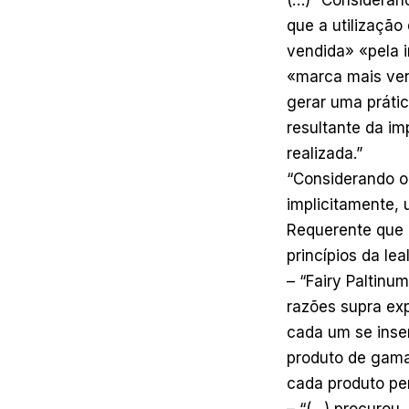
que a utilizaçã
vendida» «pela i
«marca mais ven
gerar uma práti
resultante da im
realizada.”
“Considerando o 
implicitamente, 
Requerente que 
princípios da lea
– “Fairy Paltinu
razões supra ex
cada um se inser
produto de gama
cada produto per
– “(…) procurou,