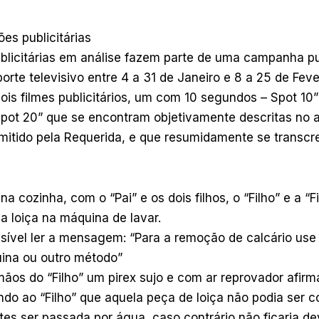
es publicitárias
blicitárias em análise fazem parte de uma campanha pub
orte televisivo entre 4 a 31 de Janeiro e 8 a 25 de Feve
dois filmes publicitários, um com 10 segundos – Spot 10
pot 20” que se encontram objetivamente descritas no ar
mitido pela Requerida, e que resumidamente se transc
 na cozinha, com o “Pai” e os dois filhos, o “Filho” e a “Fi
a loiça na máquina de lavar.
sível ler a mensagem: “Para a remoção de calcário use
ina ou outro método”
 mãos do “Filho” um pirex sujo e com ar reprovador afirm
indo ao “Filho” que aquela peça de loiça não podia ser 
es ser passada por água, caso contrário não ficaria de