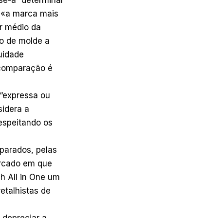
e «a marca mais
or médio da
o de molde a
uidade
 comparação é
 “expressa ou
sidera a
espeitando os
mparados, pelas
ercado em que
h All in One um
etalhistas de
 depreciar a