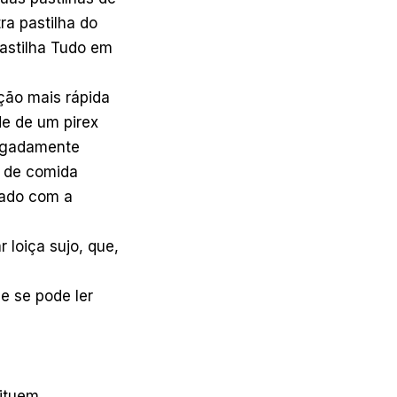
ra pastilha do
Pastilha Tudo em
ção mais rápida
de de um pirex
legadamente
s de comida
vado com a
 loiça sujo, que,
e se pode ler
tituem