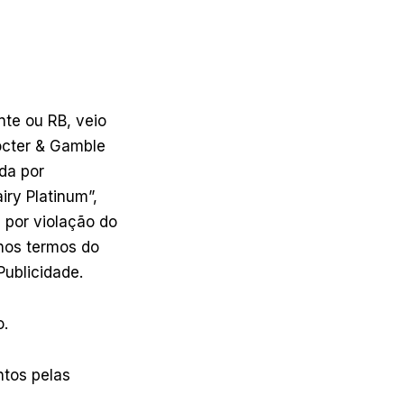
nte ou RB, veio
rocter & Gamble
da por
iry Platinum”,
, por violação do
 nos termos do
Publicidade.
o.
ntos pelas