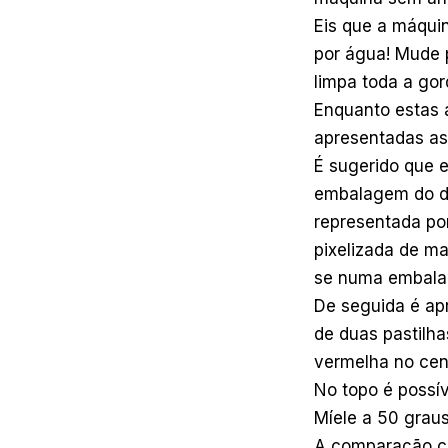
Eis que a máquin
por água! Mude pa
limpa toda a gord
Enquanto estas 
apresentadas as
É sugerido que e
embalagem do de
representada po
pixelizada de m
se numa embalag
De seguida é ap
de duas pastilhas
vermelha no cen
No topo é possí
Míele a 50 graus
A comparação co