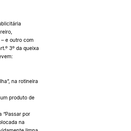
licitária
reiro,
” – e outro com
t.º 3º da queixa
revem:
lha”, na rotineira
 um produto de
a “Passar por
colocada na
vidamente limpa.