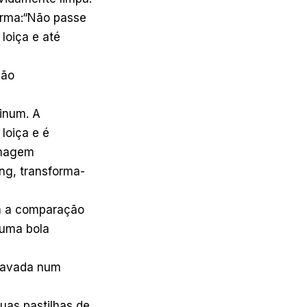
firma:“Não passe
 loiça e até
são
tinum. A
loiça e é
imagem
ng, transforma-
m a comparação
m uma bola
 lavada num
as pastilhas de