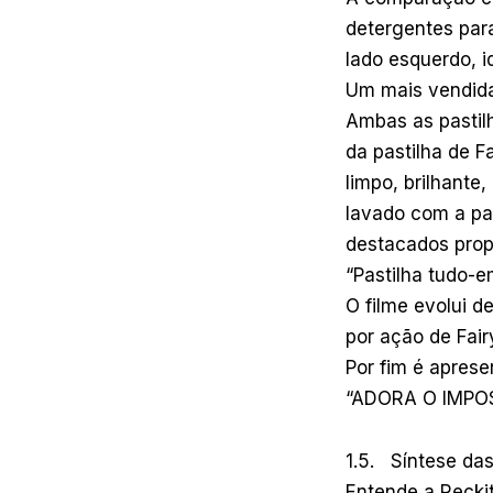
detergentes para
lado esquerdo, 
Um mais vendida
Ambas as pastil
da pastilha de F
limpo, brilhante
lavado com a pas
destacados prop
“Pastilha tudo-
O filme evolui d
por ação de Fairy
Por fim é aprese
“ADORA O IMPOS
1.5. Síntese da
Entende a Reckit