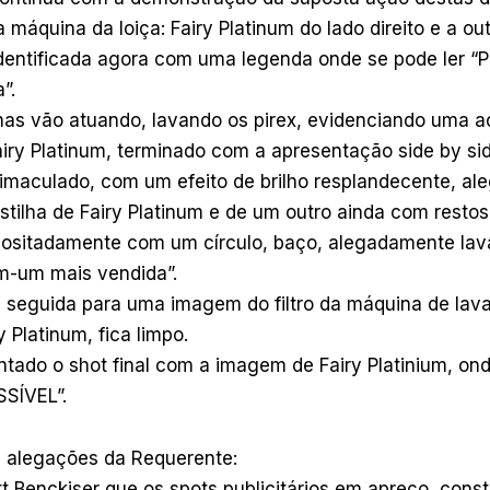
 máquina da loiça: Fairy Platinum do lado direito e a out
identificada agora com uma legenda onde se pode ler “
”.
has vão atuando, lavando os pirex, evidenciando uma a
airy Platinum, terminado com a apresentação side by si
, imaculado, com um efeito de brilho resplandecente, a
tilha de Fairy Platinum e de um outro ainda com resto
ositadamente com um círculo, baço, alegadamente la
em-um mais vendida”.
e seguida para uma imagem do filtro da máquina de lavar
 Platinum, fica limpo.
ntado o shot final com a imagem de Fairy Platinium, ond
SÍVEL”.
s alegações da Requerente:
t Benckiser que os spots publicitários em apreço, cons