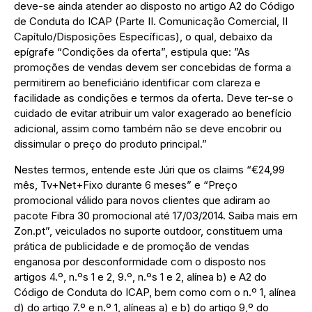
deve-se ainda atender ao disposto no artigo A2 do Código
de Conduta do ICAP (Parte II. Comunicação Comercial, II
Capítulo/Disposições Específicas), o qual, debaixo da
epígrafe “Condições da oferta”, estipula que: ”As
promoções de vendas devem ser concebidas de forma a
permitirem ao beneficiário identificar com clareza e
facilidade as condições e termos da oferta. Deve ter-se o
cuidado de evitar atribuir um valor exagerado ao benefício
adicional, assim como também não se deve encobrir ou
dissimular o preço do produto principal.”
Nestes termos, entende este Júri que os claims “€24,99
mês, Tv+Net+Fixo durante 6 meses” e “Preço
promocional válido para novos clientes que adiram ao
pacote Fibra 30 promocional até 17/03/2014. Saiba mais em
Zon.pt”, veiculados no suporte outdoor, constituem uma
prática de publicidade e de promoção de vendas
enganosa por desconformidade com o disposto nos
artigos 4.º, n.ºs 1 e 2, 9.º, n.ºs 1 e 2, alínea b) e A2 do
Código de Conduta do ICAP, bem como com o n.º 1, alínea
d) do artigo 7.º e n.º 1, alíneas a) e b) do artigo 9,º do