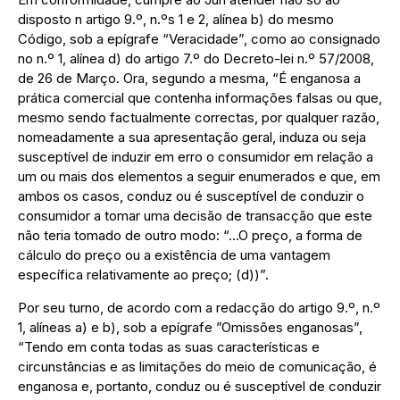
disposto n artigo 9.º, n.ºs 1 e 2, alínea b) do mesmo
Código, sob a epígrafe “Veracidade”, como ao consignado
no n.º 1, alínea d) do artigo 7.º do Decreto-lei n.º 57/2008,
de 26 de Março. Ora, segundo a mesma, “É enganosa a
prática comercial que contenha informações falsas ou que,
mesmo sendo factualmente correctas, por qualquer razão,
nomeadamente a sua apresentação geral, induza ou seja
susceptível de induzir em erro o consumidor em relação a
um ou mais dos elementos a seguir enumerados e que, em
ambos os casos, conduz ou é susceptível de conduzir o
consumidor a tomar uma decisão de transacção que este
não teria tomado de outro modo: “…O preço, a forma de
cálculo do preço ou a existência de uma vantagem
específica relativamente ao preço; (d))”.
Por seu turno, de acordo com a redacção do artigo 9.º, n.º
1, alíneas a) e b), sob a epígrafe ”Omissões enganosas”,
“Tendo em conta todas as suas características e
circunstâncias e as limitações do meio de comunicação, é
enganosa e, portanto, conduz ou é susceptível de conduzir