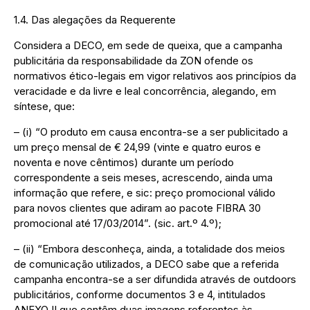
1.4. Das alegações da Requerente
Considera a DECO, em sede de queixa, que a campanha
publicitária da responsabilidade da ZON ofende os
normativos ético-legais em vigor relativos aos princípios da
veracidade e da livre e leal concorrência, alegando, em
síntese, que:
– (i) “O produto em causa encontra-se a ser publicitado a
um preço mensal de € 24,99 (vinte e quatro euros e
noventa e nove cêntimos) durante um período
correspondente a seis meses, acrescendo, ainda uma
informação que refere, e sic: preço promocional válido
para novos clientes que adiram ao pacote FIBRA 30
promocional até 17/03/2014”. (sic. art.º 4.º);
– (ii) “Embora desconheça, ainda, a totalidade dos meios
de comunicação utilizados, a DECO sabe que a referida
campanha encontra-se a ser difundida através de outdoors
publicitários, conforme documentos 3 e 4, intitulados
ANEXO II que contêm duas imagens referentes às