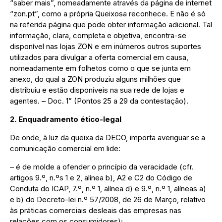
“saber mais”, nomeadamente através da página de internet
“zon.pt”, como a própria Queixosa reconhece. E não é só
na referida página que pode obter informação adicional. Tal
informação, clara, completa e objetiva, encontra-se
disponível nas lojas ZON e em inúmeros outros suportes
utilizados para divulgar a oferta comercial em causa,
nomeadamente em folhetos como o que se junta em
anexo, do qual a ZON produziu alguns milhões que
distribuiu e estão disponíveis na sua rede de lojas e
agentes. – Doc. 1” (Pontos 25 a 29 da contestação).
2. Enquadramento ético-legal
De onde, à luz da queixa da DECO, importa averiguar se a
comunicação comercial em lide:
– é de molde a ofender o princípio da veracidade (cfr.
artigos 9.º, n.ºs 1 e 2, alínea b), A2 e C2 do Código de
Conduta do ICAP, 7.º, n.º 1, alínea d) e 9.º, n.º 1, alíneas a)
e b) do Decreto-lei n.º 57/2008, de 26 de Março, relativo
às práticas comerciais desleais das empresas nas
relações com os consumidores);