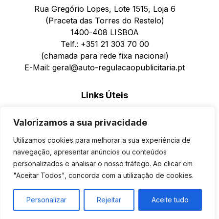
Rua Gregório Lopes, Lote 1515, Loja 6
(Praceta das Torres do Restelo)
1400-408 LISBOA
Telf.: +351 21 303 70 00
(chamada para rede fixa nacional)
E-Mail: geral@auto-regulacaopublicitaria.pt
Links Úteis
Política de Privacidade
Valorizamos a sua privacidade
Política de Cookies
Formulário de Reclamações para Pessoas Singulares
Utilizamos cookies para melhorar a sua experiência de
Reclamações Online
navegação, apresentar anúncios ou conteúdos
personalizados e analisar o nosso tráfego. Ao clicar em
"Aceitar Todos", concorda com a utilização de cookies.
©
Auto Regulação Publicitária
2026.
Todos os direitos reservados
.
Personalizar
Rejeitar
Aceite tudo
Design & Developed by
Colour Invasion