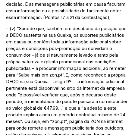
decisão. E as mensagens publicitárias em causa facultam
essa informação ou a possibilidade de facilmente obter
essa informação. (Pontos 17 a 21 da contestação);
– (v) “Sucede que, também em desabono da posição que
a DECO sustenta na sua Queixa, os suportes publicitários
em causa ou contém toda a informação adicional sobre
preços e condições pós-promoção ou convidam o
consumidor – já de si naturalmente levado a tanto pela
própria natureza explícita promocional das condições
publicitadas – a procurar informação adicional, ao remeter
para “Saiba mais em zon.pt”.E, como reconhece a própria
DECO na sua Queixa – artigo 9º. – a informação adicional
pertinente está disponível no sítio da Internet da empresa
onde “é possível verificar que, após o decurso deste
período, a mensalidade do pacote passará a corresponder
ao valor global de €47,99…” e que a “a adesão a este
produto implica ainda um período contratual mínimo de 24
meses”. Ou seja, em “zon.pt”, página da ZON na internet
para onde remete a mensagem publicitaria dos outdoors,
estão disponíveis e facilmente acessíveis todas as