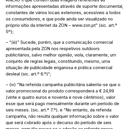
informações apresentadas através de suporte documental,
constantes de vários locais exteriores, acessíveis a todos
os consumidores, e que pode ainda ser visualizado no
próprio sítio da internet da ZON – www.zon.pt” (sic. art.º
5º);
– “(iii)” Sucede, porém, que a comunicação comercial
apresentada pela ZON nos respetivos outdoors
publicitários, salvo melhor opinião, viola, claramente, um
conjunto de regras legais, constituindo, mesmo, uma
situação de publicidade enganosa e prática comercial
desleal (sic. art.º 6.º)“;
– (iv) “Na referida campanha publicitária salienta-se que o
valor promocional do produto corresponderá a € 24,99
(vinte e quatro euros e noventa e nove cêntimos), valor
esse que será pago mensalmente durante um período de
seis meses. (sic. art.º 7.º). e “No entanto, da referida
campanha, não resulta qualquer informação sobre o valor
que será cobrado após o decurso do período de seis
meses, nem tão pouco se a adesão ao referido preço