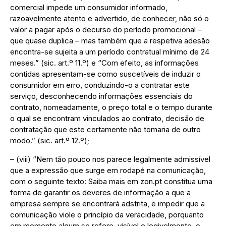
comercial impede um consumidor informado,
razoavelmente atento e advertido, de conhecer, não só o
valor a pagar após o decurso do período promocional –
que quase duplica – mas também que a respetiva adesão
encontra-se sujeita a um período contratual mínimo de 24
meses.” (sic. art.º 11.º) e “Com efeito, as informações
contidas apresentam-se como suscetíveis de induzir o
consumidor em erro, conduzindo-o a contratar este
serviço, desconhecendo informações essenciais do
contrato, nomeadamente, o preço total e o tempo durante
o qual se encontram vinculados ao contrato, decisão de
contratação que este certamente não tomaria de outro
modo.” (sic. art.º 12.º);
– (viii) “Nem tão pouco nos parece legalmente admissível
que a expressão que surge em rodapé na comunicação,
com o seguinte texto: Saiba mais em zon.pt constitua uma
forma de garantir os deveres de informação a que a
empresa sempre se encontrará adstrita, e impedir que a
comunicação viole o princípio da veracidade, porquanto
em momento algum se refere, visível e legivelmente, o