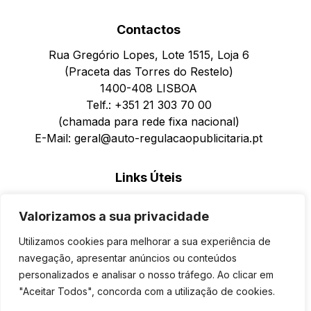
Contactos
Rua Gregório Lopes, Lote 1515, Loja 6
(Praceta das Torres do Restelo)
1400-408 LISBOA
Telf.: +351 21 303 70 00
(chamada para rede fixa nacional)
E-Mail: geral@auto-regulacaopublicitaria.pt
Links Úteis
Política de Privacidade
Valorizamos a sua privacidade
Política de Cookies
Formulário de Reclamações para Pessoas Singulares
Utilizamos cookies para melhorar a sua experiência de
Reclamações Online
navegação, apresentar anúncios ou conteúdos
personalizados e analisar o nosso tráfego. Ao clicar em
"Aceitar Todos", concorda com a utilização de cookies.
©
Auto Regulação Publicitária
2026.