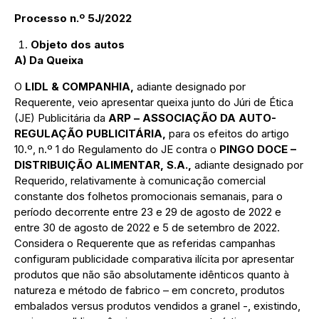
Processo n.º
5
J/20
22
Objeto dos autos
A) Da Queixa
O
LIDL & COMPANHIA,
adiante designado por
Requerente, veio apresentar queixa junto do Júri de Ética
(JE) Publicitária da
ARP –
ASSOCIAÇÃO DA
AUTO-
REGULAÇÃO PUBLICITÁRIA,
para os efeitos do artigo
10.º, n.º 1 do Regulamento do JE contra o
PINGO DOCE –
DISTRIBUIÇÃO ALIMENTAR, S.A.,
adiante designado por
Requerido, relativamente à comunicação comercial
constante dos folhetos promocionais semanais, para o
período decorrente entre 23 e 29 de agosto de 2022 e
entre 30 de agosto de 2022 e 5 de setembro de 2022.
Considera o Requerente que as referidas campanhas
configuram publicidade comparativa ilícita por apresentar
produtos que não são absolutamente idênticos quanto à
natureza e método de fabrico – em concreto, produtos
embalados versus produtos vendidos a granel -, existindo,