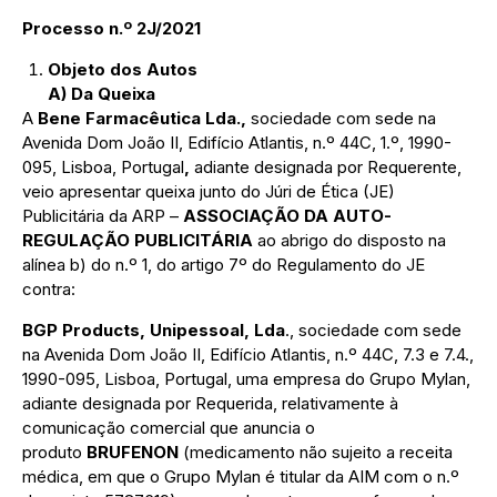
Processo n.º
2J
/20
21
Objeto dos Autos
A) Da Queixa
A
Bene Farmacêutica Lda.,
sociedade com sede na
Avenida Dom João II, Edifício Atlantis, n.º 44C, 1.º, 1990-
095, Lisboa, Portugal
,
adiante designada por Requerente,
veio apresentar queixa junto do Júri de Ética (JE)
Publicitária da ARP –
ASSOCIAÇÃO DA
AUTO-
REGULAÇÃO PUBLICITÁRIA
ao abrigo do disposto na
alínea b) do n.º 1, do artigo 7º do Regulamento do JE
contra:
BGP Products, Unipessoal, Lda
., sociedade com sede
na Avenida Dom João II, Edifício Atlantis, n.º 44C, 7.3 e 7.4.,
1990-095, Lisboa, Portugal, uma empresa do Grupo Mylan,
adiante designada por Requerida, relativamente à
comunicação comercial que anuncia o
produto
BRUFENON
(medicamento não sujeito a receita
médica, em que o Grupo Mylan é titular da AIM com o n.º