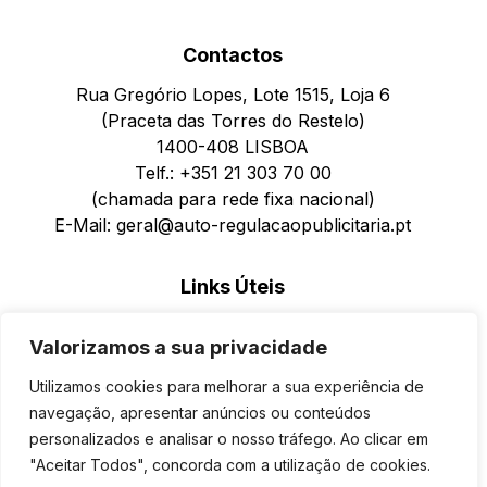
Contactos
Rua Gregório Lopes, Lote 1515, Loja 6
(Praceta das Torres do Restelo)
1400-408 LISBOA
Telf.: +351 21 303 70 00
(chamada para rede fixa nacional)
E-Mail: geral@auto-regulacaopublicitaria.pt
Links Úteis
Política de Privacidade
Valorizamos a sua privacidade
Política de Cookies
Formulário de Reclamações para Pessoas Singulares
Utilizamos cookies para melhorar a sua experiência de
Reclamações Online
navegação, apresentar anúncios ou conteúdos
personalizados e analisar o nosso tráfego. Ao clicar em
"Aceitar Todos", concorda com a utilização de cookies.
©
Auto Regulação Publicitária
2026.