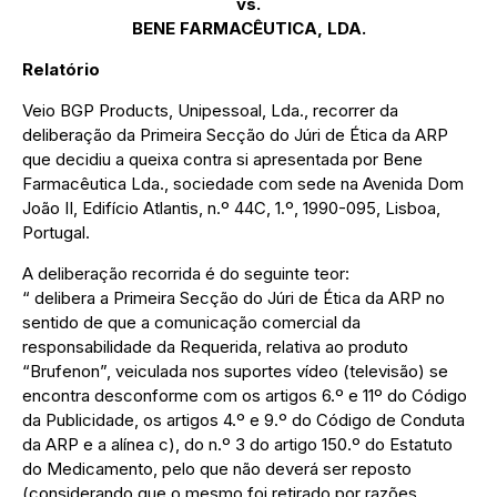
vs.
BENE FARMACÊUTICA, LDA.
Relatório
Veio BGP Products, Unipessoal, Lda., recorrer da
deliberação da Primeira Secção do Júri de Ética da ARP
que decidiu a queixa contra si apresentada por Bene
Farmacêutica Lda., sociedade com sede na Avenida Dom
João II, Edifício Atlantis, n.º 44C, 1.º, 1990-095, Lisboa,
Portugal.
A deliberação recorrida é do seguinte teor:
“ delibera a Primeira Secção do Júri de Ética da ARP no
sentido de que a comunicação comercial da
responsabilidade da Requerida, relativa ao produto
“Brufenon”, veiculada nos suportes vídeo (televisão) se
encontra desconforme com os artigos 6.º e 11º do Código
da Publicidade, os artigos 4.º e 9.º do Código de Conduta
da ARP e a alínea c), do n.º 3 do artigo 150.º do Estatuto
do Medicamento, pelo que não deverá ser reposto
(considerando que o mesmo foi retirado por razões