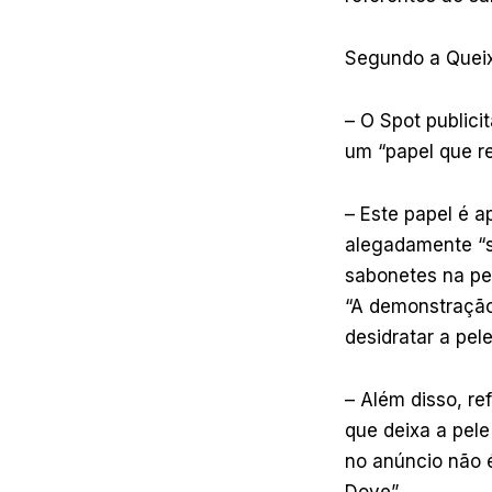
Segundo a Queix
– O Spot publici
um “papel que re
– Este papel é 
alegadamente “s
sabonetes na pe
“A demonstração
desidratar a pele
– Além disso, r
que deixa a pel
no anúncio não 
Dove”.