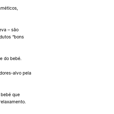
sméticos,
eva – são
odutos “bons
le do bebé.
dores-alvo pela
 bebé que
relaxamento.