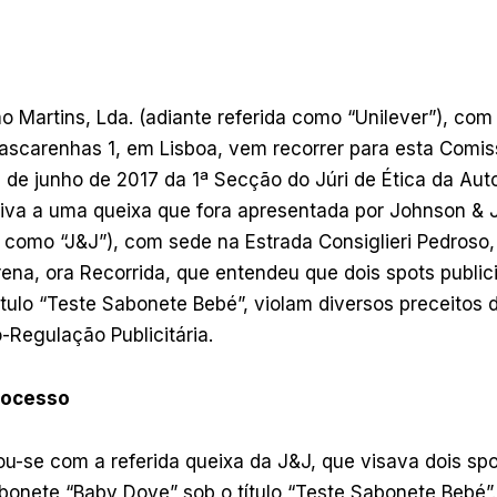
o Martins, Lda. (adiante referida como “Unilever”), co
ascarenhas 1, em Lisboa, vem recorrer para esta Comis
 de junho de 2017 da 1ª Secção do Júri de Ética da Au
lativa a uma queixa que fora apresentada por Johnson & 
a como “J&J”), com sede na Estrada Consiglieri Pedroso
ena, ora Recorrida, que entendeu que dois spots publici
título “Teste Sabonete Bebé”, violam diversos preceitos
Regulação Publicitária.
rocesso
ou-se com a referida queixa da J&J, que visava dois spot
bonete “Baby Dove” sob o título “Teste Sabonete Bebé”.