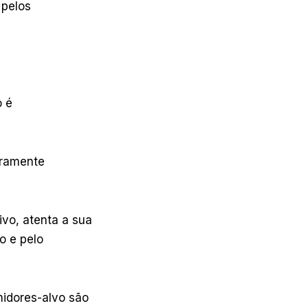
 pelos
o é
aramente
vo, atenta a sua
o e pelo
midores-alvo são