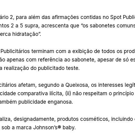
tário 2, para além das afirmações contidas no Spot Public
ontos 2 a 5 supra, acrescenta que “os sabonetes comu
erca hidratação”.
 Publicitários terminam com a exibição de todos os pr
ão apenas com referência ao sabonete, apesar de só est
a realização do publicitado teste.
citários afetam, segundo a Queixosa, os interesses legít
cidade comparativa ilícita, (ii) não respeitam o princípi
 também publicidade enganosa.
liza, designadamente, produtos cosméticos, incluindo d
 sob a marca Johnson’s® baby.