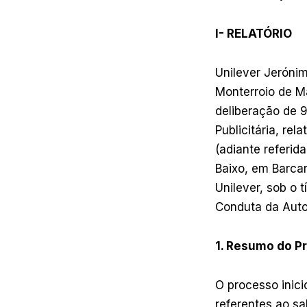
I- RELATÓRIO
Unilever Jerónim
Monterroio de M
deliberação de 9
Publicitária, re
(adiante referid
Baixo, em Barcar
Unilever, sob o 
Conduta da Auto-
1. Resumo do P
O processo inici
referentes ao sa