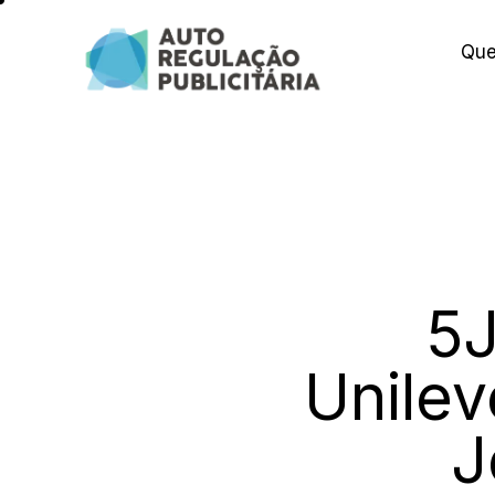
Qu
5J
Unilev
J