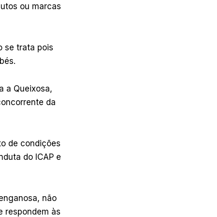
dutos ou marcas
 se trata pois
bés.
ra a Queixosa,
concorrente da
nto de condições
onduta do ICAP e
 enganosa, não
ue respondem às