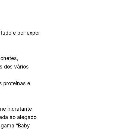
 tudo e por expor
bonetes,
s dos vários
 proteínas e
me hidratante
iada ao alegado
a gama “Baby