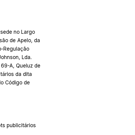
m sede no Largo
são de Apelo, da
to-Regulação
Johnson, Lda.
, 69-A, Queluz de
tários da dita
 do Código de
s publicitários