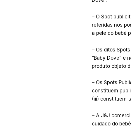
– O Spot publici
referidas nos p
a pele do bebé p
– Os ditos Spots
“Baby Dove” e n
produto objeto d
– Os Spots Publi
constituem publi
(iii) constituem
– A J&J comercia
cuidado do bebé