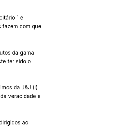
itário 1 e
ns fazem com que
odutos da gama
e ter sido o
imos da J&J (i)
o da veracidade e
irigidos ao