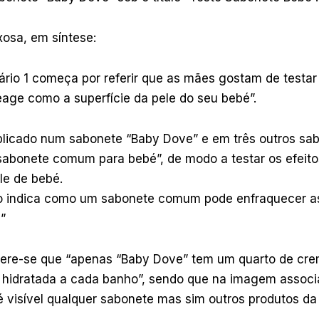
osa, em síntese:
tário 1 começa por referir que as mães gostam de testar
age como a superfície da pele do seu bebé”.
aplicado num sabonete “Baby Dove” e em três outros sa
abonete comum para bebé”, de modo a testar os efeito
le de bebé.
 indica como um sabonete comum pode enfraquecer as
”
efere-se que “apenas “Baby Dove” tem um quarto de cre
e hidratada a cada banho”, sendo que na imagem assoc
é visível qualquer sabonete mas sim outros produtos d