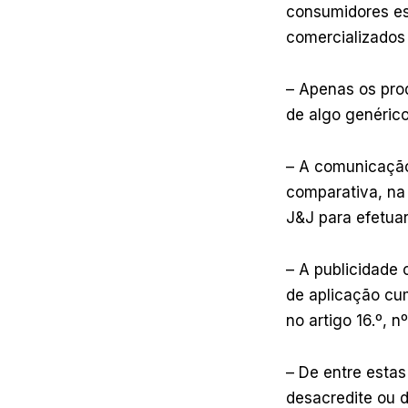
consumidores es
comercializados
– Apenas os pro
de algo genéric
– A comunicação 
comparativa, na
J&J para efetua
– A publicidade 
de aplicação cum
no artigo 16.º, n
– De entre esta
desacredite ou 