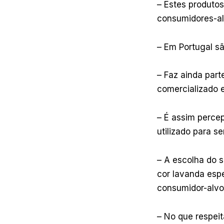
– Estes produtos
consumidores-al
– Em Portugal s
– Faz ainda par
comercializado 
– É assim percep
utilizado para s
– A escolha do 
cor lavanda espe
consumidor-alvo
– No que respei