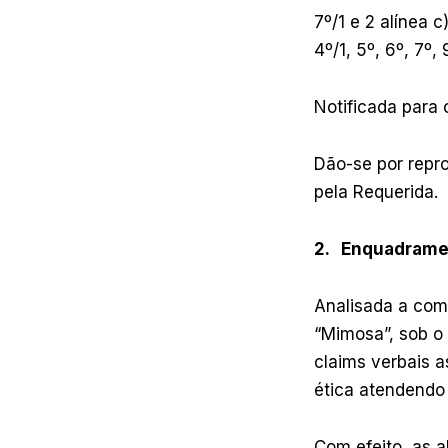
7º/1 e 2 alínea c
4º/1, 5º, 6º, 7º,
Notificada para
Dão-se por repr
pela Requerida.
2. Enquadramen
Analisada a com
“Mimosa”, sob o 
claims verbais 
ética atendendo 
Com efeito, as a