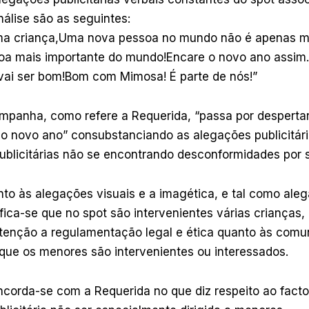
lise são as seguintes:
uma criança,Uma nova pessoa no mundo não é apenas 
oa mais importante do mundo!Encare o novo ano assi
vai ser bom!Bom com Mimosa! É parte de nós!”
ampanha, como refere a Requerida, “passa por desperta
 o novo ano” consubstanciando as alegações publicitár
ublicitárias não se encontrando desconformidades por s
to às alegações visuais e a imagética, e tal como ale
fica-se que no spot são intervenientes várias crianças,
atenção a regulamentação legal e ética quanto às com
 que os menores são intervenientes ou interessados.
ncorda-se com a Requerida no que diz respeito ao facto