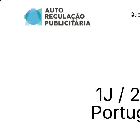
Qu
1J / 
Portu