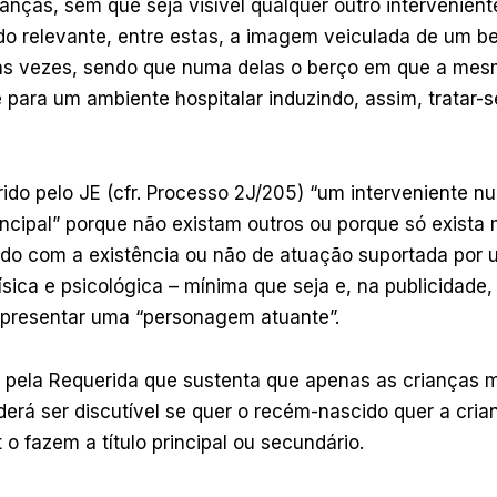
anças, sem que seja visível qualquer outro intervenien
 relevante, entre estas, a imagem veiculada de um b
uas vezes, sendo que numa delas o berço em que a mes
 para um ambiente hospitalar induzindo, assim, tratar-
rido pelo JE (cfr. Processo 2J/205) “um interveniente
incipal” porque não existam outros ou porque só exista 
ordo com a existência ou não de atuação suportada por
ísica e psicológica – mínima que seja e, na publicidade
epresentar uma “personagem atuante”.
 pela Requerida que sustenta que apenas as crianças 
oderá ser discutível se quer o recém-nascido quer a cria
 o fazem a título principal ou secundário.