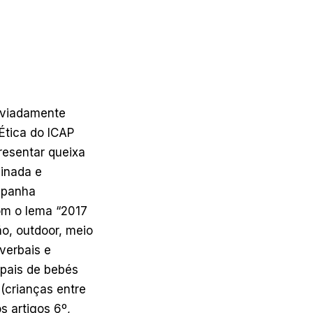
eviadamente
Ética do ICAP
resentar queixa
inada e
mpanha
om o lema “2017
o, outdoor, meio
verbais e
ipais de bebés
(crianças entre
s artigos 6º,