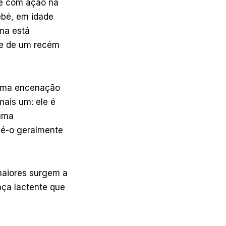
te com ação na
ebé, em idade
ma está
se de um recém
 numa encenação
mais um: ele é
 uma
, é-o geralmente
maiores surgem a
nça lactente que