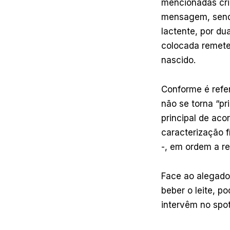
mencionadas cri
mensagem, sendo
lactente, por d
colocada remete
nascido.
Conforme é refe
não se torna “pr
principal de ac
caracterização f
-, em ordem a r
Face ao alegado
beber o leite, p
intervêm no spot