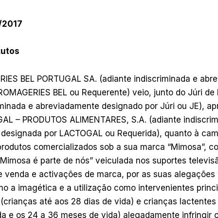
J/2017
Autos
IES BEL PORTUGAL SA. (adiante indiscriminada e abr
ROMAGERIES BEL ou Requerente) veio, junto do Júri de 
iminada e abreviadamente designado por Júri ou JE), ap
AL – PRODUTOS ALIMENTARES, S.A. (adiante indiscrim
 designada por LACTOGAL ou Requerida), quanto à ca
s produtos comercializados sob a sua marca “Mimosa”, c
Mimosa é parte de nós” veiculada nos suportes televisã
de venda e activações de marca, por as suas alegações 
o a imagética e a utilização como intervenientes princ
crianças até aos 28 dias de vida) e crianças lactentes 
da e os 24 a 36 meses de vida) alegadamente infringir o