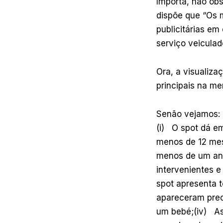
Importa, não obs
dispõe que “Os 
publicitárias em
serviço veiculad
Ora, a visualiza
principais na m
Senão vejamos:
(i) O spot dá e
menos de 12 me
menos de um ano
intervenientes e
spot apresenta 
apareceram prec
um bebé;(iv) As