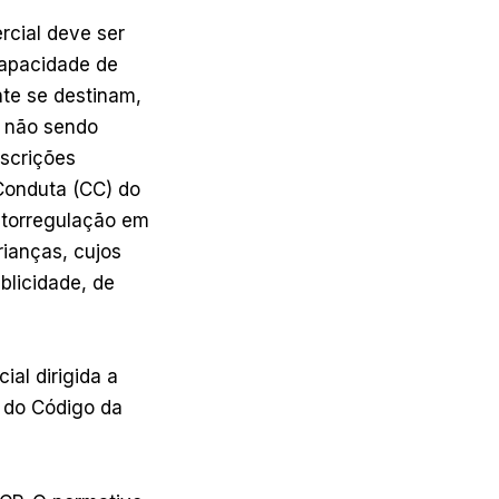
rcial deve ser
capacidade de
te se destinam,
e, não sendo
escrições
 Conduta (CC) do
utorregulação em
ianças, cujos
blicidade, de
al dirigida a
º do Código da