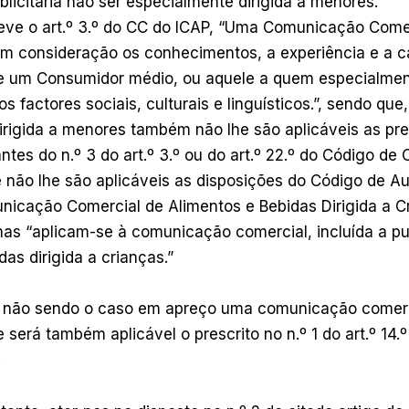
icitária não ser especialmente dirigida a menores.
eve o art.º 3.º do CC do ICAP, “Uma Comunicação Come
em consideração os conhecimentos, a experiência e a 
e um Consumidor médio, ou aquele a quem especialmen
s factores sociais, culturais e linguísticos.”, sendo qu
irigida a menores também não lhe são aplicáveis as pr
ntes do n.º 3 do art.º 3.º ou do art.º 22.º do Código de
e não lhe são aplicáveis as disposições do Código de A
nicação Comercial de Alimentos e Bebidas Dirigida a Cr
mas “aplicam-se à comunicação comercial, incluída a pu
das dirigida a crianças.”
 e não sendo o caso em apreço uma comunicação comerci
 será também aplicável o prescrito no n.º 1 do art.º 14.
.