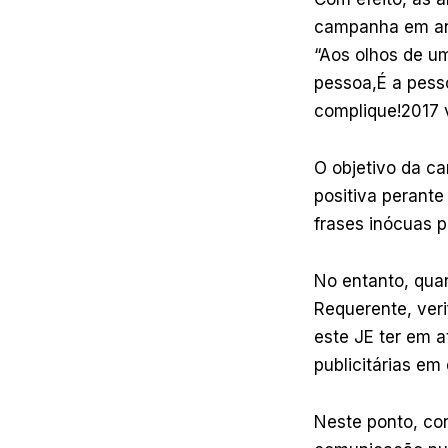
campanha em aná
“Aos olhos de 
pessoa,É a pess
complique!2017 
O objetivo da c
positiva perante
frases inócuas p
No entanto, quan
Requerente, veri
este JE ter em 
publicitárias em
Neste ponto, co