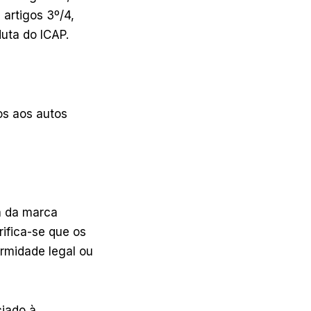
 artigos 3º/4,
duta do ICAP.
os aos autos
a da marca
ifica-se que os
rmidade legal ou
ciado à