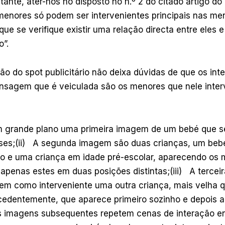
tante, ater-nos no disposto no n.º 2 do citado artigo do
menores só podem ser intervenientes principais nas m
 que se verifique existir uma relação directa entre eles 
o”.
ção do spot publicitário não deixa dúvidas de que os int
ensagem que é veiculada são os menores que nele inte
m grande plano uma primeira imagem de um bebé que s
ses;(ii) A segunda imagem são duas crianças, um be
 e uma criança em idade pré-escolar, aparecendo os
 apenas estes em duas posições distintas;(iii) A terce
tem como interveniente uma outra criança, mais velha 
edentemente, que aparece primeiro sozinho e depois a 
 imagens subsequentes repetem cenas de interação en