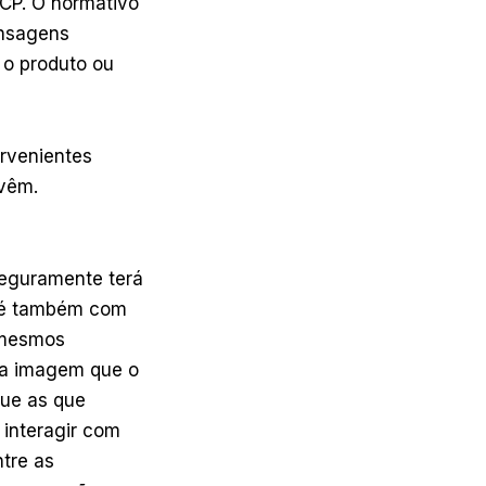
 CP. O normativo
ensagens
e o produto ou
ervenientes
rvêm.
eguramente terá
bé também com
 mesmos
ira imagem que o
que as que
interagir com
tre as