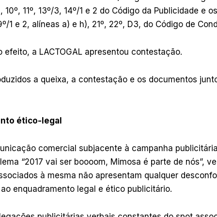
), 10º, 11º, 13º/3, 14º/1 e 2 do Código da Publicidade e os
 9º/1 e 2, alíneas a) e h), 21º, 22º, D3, do Código de Con
 o efeito, a LACTOGAL apresentou contestação.
oduzidos a queixa, a contestação e os documentos junt
to ético-legal
unicação comercial subjacente à campanha publicitári
lema “2017 vai ser boooom, Mimosa é parte de nós”, ver
associados à mesma não apresentam qualquer desconfo
ao enquadramento legal e ético publicitário.
legações publicitárias verbais constantes do spot asso