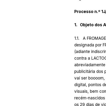
Processo n.º 1
1. Objeto dos 
1.1. A FROMAGER
designada por F
(adiante indiscr
contra a LACTOG
abreviadamente
publicitária do
vai ser boooom, 
digital, pontos 
visuais, bem com
recém-nascidos (
os 29 dias de vi