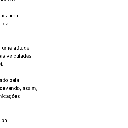
mais uma
m…não
r uma atitude
ias veiculadas
i.
gado pela
 devendo, assim,
unicações
 da